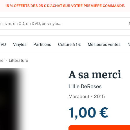
, DES POINTS, DES RÉCOMPENSES :
REJOIGNEZ GRATUITEMENT LE CLUB 
DVD
Vinyles
Partitions
Culture à 1 €
Meilleures ventes
N
me
Littérature
A sa merci
Lillie DeRoses
Marabout
2015
1,00 €