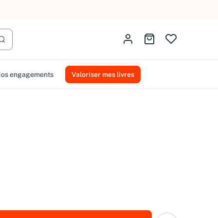
AMMAREAL.
Identifiez-vous
Aller au panier
Lancer la recherche
os engagements
Valoriser mes livres