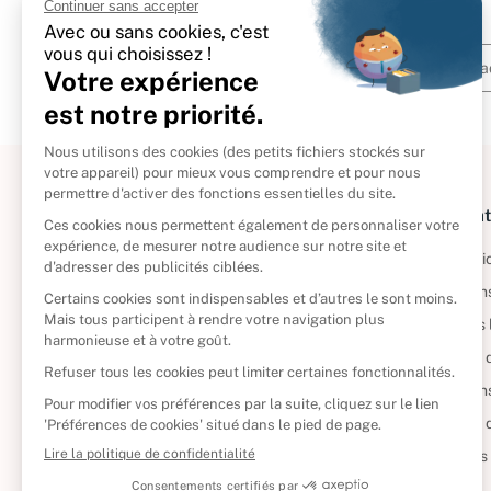
À propos
Informat
Politique de retour
Informatio
Reprendre vos livres
Condition
Qui sommes-nous ?
Mentions 
Foire aux questions
Politique 
Nos engagements
Condition
CD d'occasion
Politique
DVD d'occasion
Gérer vos
Livres d’occasion