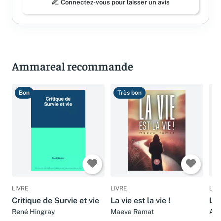
Connectez-vous pour laisser un avis
Ammareal recommande
Bon
Très bon
T
LIVRE
LIVRE
LIV
Critique de Survie et vie
La vie est la vie !
LA
René Hingray
Maeva Ramat
Ami