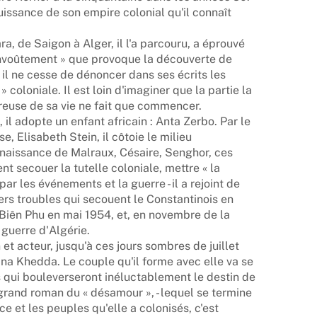
uissance de son empire colonial qu'il connaît
, de Saigon à Alger, il l'a parcouru, a éprouvé
nvoûtement » que provoque la découverte de
s, il ne cesse de dénoncer dans ses écrits les
» coloniale. Il est loin d'imaginer que la partie la
reuse de sa vie ne fait que commencer.
 il adopte un enfant africain : Anta Zerbo. Par le
e, Elisabeth Stein, il côtoie le milieu
connaissance de Malraux, Césaire, Senghor, ces
ent secouer la tutelle coloniale, mettre « la
ar les événements et la guerre - il a rejoint de
miers troubles qui secouent le Constantinois en
Biên Phu en mai 1954, et, en novembre de la
guerre d'Algérie.
 et acteur, jusqu'à ces jours sombres de juillet
ina Khedda. Le couple qu'il forme avec elle va se
s qui bouleverseront inéluctablement le destin de
grand roman du « désamour », - lequel se termine
ce et les peuples qu'elle a colonisés, c'est