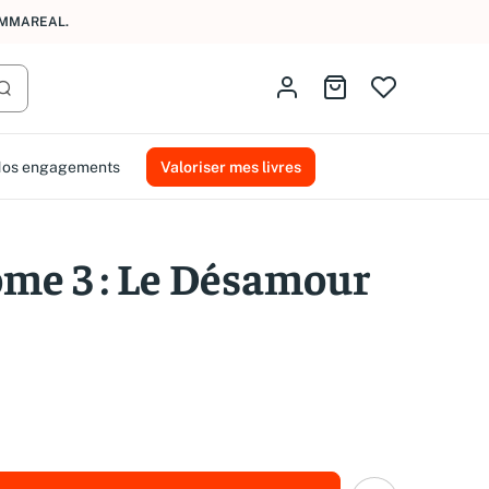
AMMAREAL.
Identifiez-vous
Aller au panier
Lancer la recherche
os engagements
Valoriser mes livres
ome 3 : Le Désamour