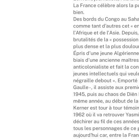
La France célèbre alors la p
bien.
Des bords du Congo au Sahara
comme tant d'autres cet « e
l'Afrique et de l'Asie. Depui
brutalités de la « possession 
plus dense et la plus doulou
Épris d'une jeune Algérienne,
biais d'une ancienne maîtress
anticolonialiste et fait la 
jeunes intellectuels qui veul
négraille debout ». Emporté p
Gaulle - , il assiste aux pre
1945, puis au chaos de Diên 
même année, au début de la 
Kerner est tour à tour témoin
1962 où il va retrouver Yasm
déchirer au fil de ces année
tous les personnages de ce 
aujourd'hui car, entre la Fran