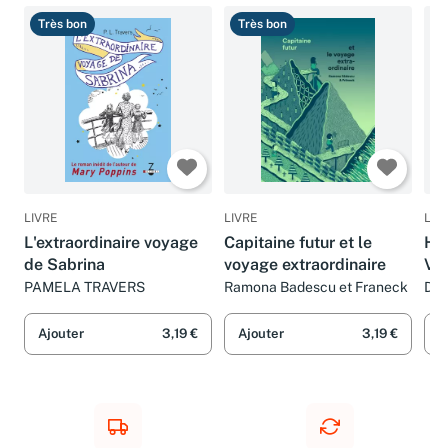
Très bon
Très bon
T
LIVRE
LIVRE
LIV
L'extraordinaire voyage
Capitaine futur et le
His
de Sabrina
voyage extraordinaire
Voy
aut
PAMELA TRAVERS
Ramona Badescu et Franeck
Dom
Ajouter
3,19 €
Ajouter
3,19 €
A