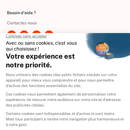
Gérer vos cookies
Besoin d'aide ?
Contactez-nous
International
🇪🇸
Espagne
🇩🇪
Allemagne
🇮🇹
Italie
Donner vos livres