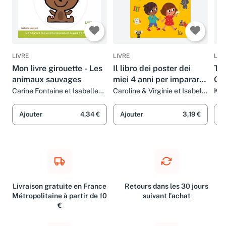
LIVRE
LIVRE
LIV
Mon livre girouette - Les
Il libro dei poster dei
Tro
animaux sauvages
miei 4 anni per imparare
Gro
e sognare! Ediz. a colori
Dès
Carine Fontaine et Isabelle
Caroline & Virginie et Isabelle
Kar
Jacqué
Jacqué
Isa
Ajouter
4,34 €
Ajouter
3,19 €
A
Livraison gratuite en France
Retours dans les 30 jours
Métropolitaine à partir de 10
suivant l'achat
€