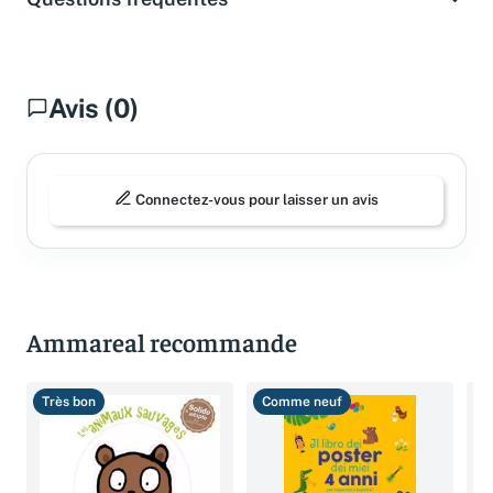
Questions fréquentes
Avis (0)
Connectez-vous pour laisser un avis
Ammareal recommande
Très bon
Comme neuf
T