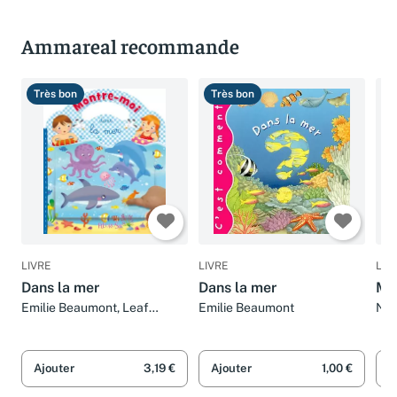
Ammareal recommande
Très bon
Très bon
T
LIVRE
LIVRE
LIV
Dans la mer
Dans la mer
Me
Emilie Beaumont, Leaf
Emilie Beaumont
Nat
Illustration Agency et
Bea
Maurizia Rubino
Ajouter
3,19 €
Ajouter
1,00 €
A