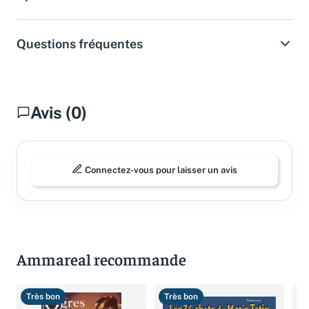
Questions fréquentes
Avis (0)
Connectez-vous pour laisser un avis
Ammareal recommande
Très bon
Très bon
B