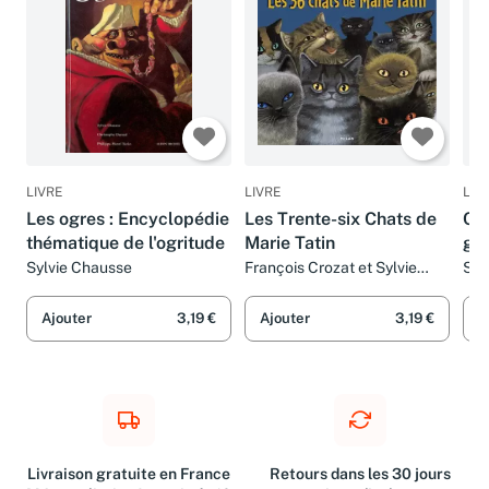
LIVRE
LIVRE
LIV
Les ogres : Encyclopédie
Les Trente-six Chats de
Con
thématique de l'ogritude
Marie Tatin
go
Sylvie Chausse
François Crozat et Sylvie
Syl
Chausse
Kar
Ajouter
3,19 €
Ajouter
3,19 €
A
Livraison gratuite en France
Retours dans les 30 jours