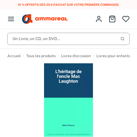
15 % OFFERTS DÈS 25 € D’ACHAT SUR VOTRE PREMIÈRE COMMANDE.
Fermer le menu
Identifiez-vous
Aller au p
Open menu
Livres d’occasion
Lancer 
Un Livre, un CD, un DVD...
CD d'occasion
Produits
Catégories
DVD d'occasion
Accueil
Tous les produits
Livres d’occasion
Livres pour enfants
Vinyles d'occasion
Partitions
Culture à 1 €
Vous n'avez pas trouvé l'article que vous cherchiez ?
Activez les notifications dans votre compte pour être alerté dès
Meilleures ventes
qu'il est en stock.
Nos engagements
Créer une alerte