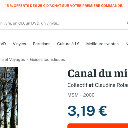
, DES POINTS, DES RÉCOMPENSES :
REJOIGNEZ GRATUITEMENT LE CLUB 
DVD
Vinyles
Partitions
Culture à 1 €
Meilleures ventes
N
me et Voyages
Guides touristiques
Canal du mi
Collectif
et
Claudine Rol
MSM
2000
3,19 €