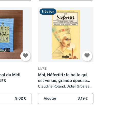
Très bon
LIVRE
nal du Midi
Moi, Néfertiti : la belle qui
est venue, grande épouse
UES
royale, souveraine des deux
Claudine Roland, Didier Grosjean
et Véronique Ageorges
pays, vivante à jamais.
9,02 €
Ajouter
3,19 €