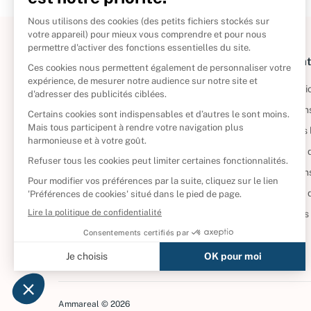
À propos
Informat
Politique de retour
Informatio
Reprendre vos livres
Condition
Qui sommes-nous ?
Mentions 
Foire aux questions
Politique 
Nos engagements
Condition
CD d'occasion
Politique
DVD d'occasion
Gérer vos
Livres d’occasion
Ammareal © 2026