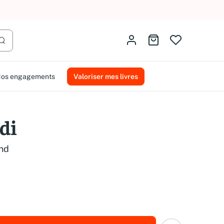
AMMAREAL.
Identifiez-vous
Aller au panier
Lancer la recherche
os engagements
Valoriser mes livres
di
and