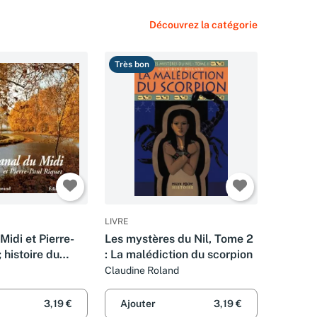
Découvrez la catégorie
Très bon
LIVRE
Midi et Pierre-
Les mystères du Nil, Tome 2
 histoire du
: La malédiction du scorpion
 en Languedoc
Claudine Roland
3,19 €
Ajouter
3,19 €