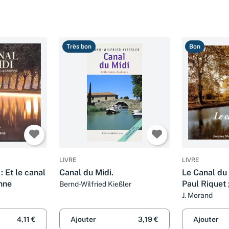
Très bon
Bon
LIVRE
LIVRE
: Et le canal
Canal du Midi.
Le Canal du 
onne
Paul Riquet ;
Bernd-Wilfried Kießler
Canal Royal
J. Morand
4,11 €
Ajouter
3,19 €
Ajouter