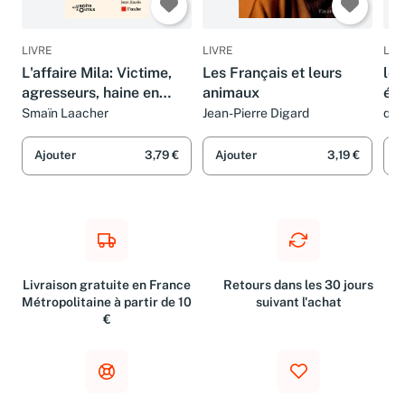
LIVRE
LIVRE
LIV
L'affaire Mila: Victime,
Les Français et leurs
les
agresseurs, haine en
animaux
ém
ligne
Smaïn Laacher
Jean-Pierre Digard
doc
Ajouter
3,79 €
Ajouter
3,19 €
A
Livraison gratuite en France
Retours dans les 30 jours
Métropolitaine à partir de 10
suivant l'achat
€