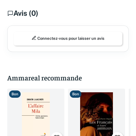
Avis (0)
Connectez-vous pour laisser un avis
Ammareal recommande
Bon
Bon
B