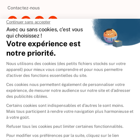
Besoin d'aide ?
Contactez-nous
International
🇪🇸
Espagne
🇩🇪
Allemagne
🇮🇹
Italie
Donner vos livres