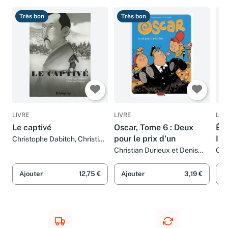
Très bon
Très bon
T
LIVRE
LIVRE
LIV
Le captivé
Oscar, Tome 6 : Deux
Êtr
pour le prix d'un
Int
Christophe Dabitch, Christian
Durieux et Christian Durieux
All
Christian Durieux et Denis
Col
Lapière
Chr
Ca
Fio
Grè
Ajouter
12,75 €
Ajouter
3,19 €
A
Gon
Lib
Lau
Muñ
Dam
Ste
Tro