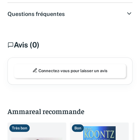
Questions fréquentes
Avis (0)
Connectez-vous pour laisser un avis
Ammareal recommande
Très bon
Bon
B