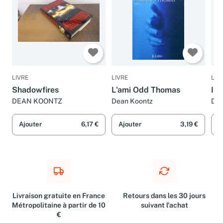
LIVRE
LIVRE
LIV
Shadowfires
L'ami Odd Thomas
Int
DEAN KOONTZ
Dean Koontz
Dea
Ajouter
6,17 €
Ajouter
3,19 €
A
Livraison gratuite en France
Retours dans les 30 jours
Métropolitaine à partir de 10
suivant l'achat
€