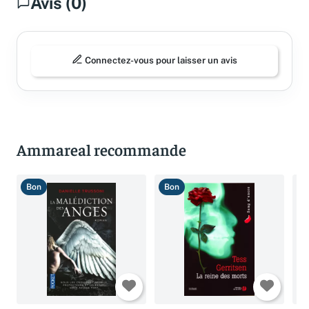
Avis (0)
Connectez-vous pour laisser un avis
Ammareal recommande
Bon
Bon
T