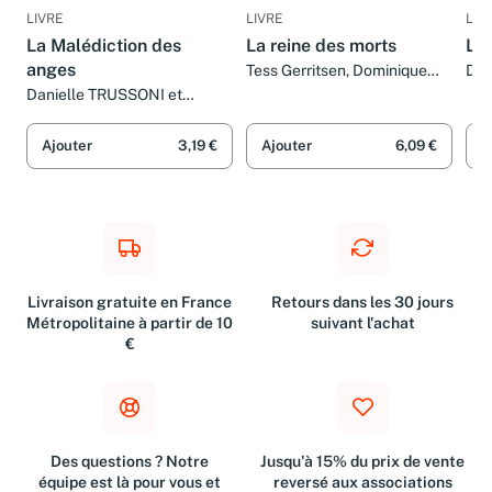
LIVRE
LIVRE
LIV
La Malédiction des
La reine des morts
La 
anges
Tess Gerritsen, Dominique
Dav
Haas et Denis Bouchain
Dom
Danielle TRUSSONI et
Vincent HUGON
Ajouter
3,19 €
Ajouter
6,09 €
A
Livraison gratuite en France
Retours dans les 30 jours
Métropolitaine à partir de 10
suivant l'achat
€
Des questions ? Notre
Jusqu'à 15% du prix de vente
équipe est là pour vous et
reversé aux associations