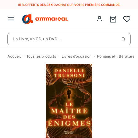
15 % OFFERTS DÈS 25 € D’ACHAT SUR VOTRE PREMIÈRE COMMANDE.
Fermer le menu
Identifiez-vous
Aller au p
Open menu
Livres d’occasion
Lancer 
Un Livre, un CD, un DVD...
CD d'occasion
Produits
Catégories
DVD d'occasion
Accueil
Tous les produits
Livres d’occasion
Romans et littérature
Vinyles d'occasion
Partitions
Culture à 1 €
Vous n'avez pas trouvé l'article que vous cherchiez ?
Activez les notifications dans votre compte pour être alerté dès
Meilleures ventes
qu'il est en stock.
Nos engagements
Créer une alerte