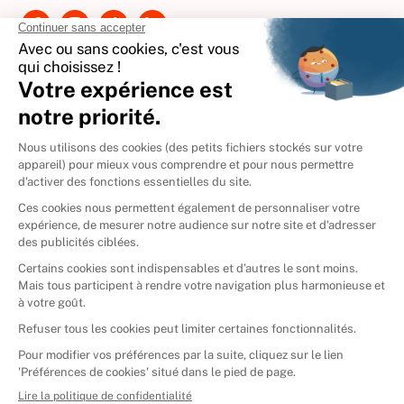
International
🇪🇸
Espagne
🇩🇪
Allemagne
🇮🇹
Italie
Donner vos livres