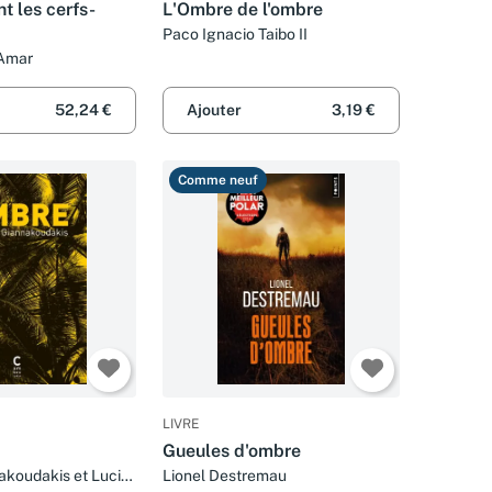
t les cerfs-
L'Ombre de l'ombre
Paco Ignacio Taibo II
 Amar
52,24 €
Ajouter
3,19 €
Comme neuf
LIVRE
Gueules d'ombre
akoudakis et Lucile
Lionel Destremau