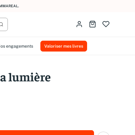
AMMAREAL.
Identifiez-vous
Aller au panier
Lancer la recherche
os engagements
Valoriser mes livres
sa lumière