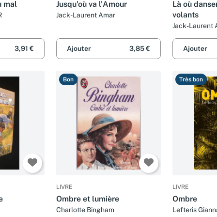
u mal
Jusqu'où va l'Amour
Là où dansen
volants
R
Jack-Laurent Amar
Jack-Laurent
3,91 €
Ajouter
3,85 €
Ajouter
Bon
Très bon
LIVRE
LIVRE
e
Ombre et lumière
Ombre
Charlotte Bingham
Lefteris Giann