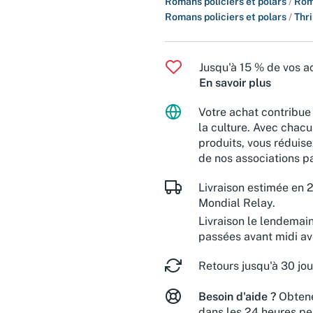
Romans policiers et polars
/
Rom
Romans policiers et polars
/
Thri
Jusqu'à 15 % de vos ac
En savoir plus
Votre achat contribue 
la culture. Avec chacu
produits, vous réduise
de nos associations pa
Livraison estimée en 2
Mondial Relay.
Livraison le lendemai
passées avant midi a
Retours jusqu'à 30 jou
Besoin d'aide ?
Obtene
dans les 24 heures pe