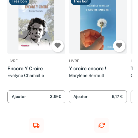
Très bon
Très bon
B
LIVRE
LIVRE
LIV
Encore Y Croire
Y croire encore !
Tou
Evelyne Chamaille
Marylène Serrault
Oli
Ro
Ajouter
3,19 €
Ajouter
6,17 €
A