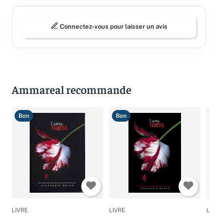
Connectez-vous pour laisser un avis
Ammareal recommande
Bon
Bon
T
LIVRE
LIVRE
LIV