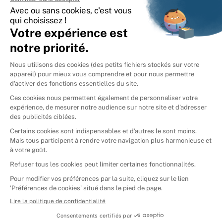
International
🇪🇸
Espagne
🇩🇪
Allemagne
🇮🇹
Italie
Donner vos livres
Ammareal © 2026