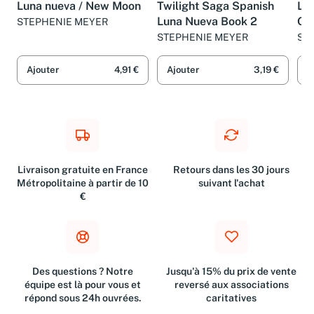
Luna nueva / New Moon
Twilight Saga Spanish
LU
Luna Nueva Book 2
OF
STEPHENIE MEYER
PE
STEPHENIE MEYER
Ste
Cot
CO
Ajouter
4,91 €
Ajouter
3,19 €
A
Livraison gratuite en France
Retours dans les 30 jours
Métropolitaine à partir de 10
suivant l'achat
€
Des questions ? Notre
Jusqu'à 15% du prix de vente
équipe est là pour vous et
reversé aux associations
répond sous 24h ouvrées.
caritatives