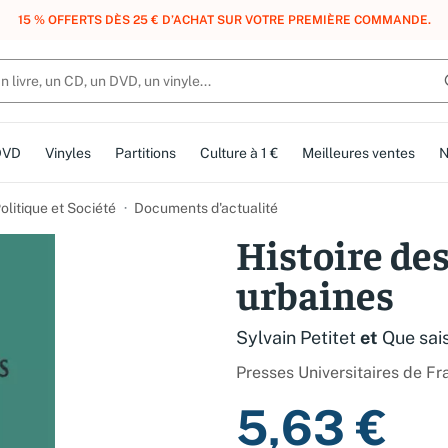
, DES POINTS, DES RÉCOMPENSES :
REJOIGNEZ GRATUITEMENT LE CLUB 
DVD
Vinyles
Partitions
Culture à 1 €
Meilleures ventes
N
olitique et Société
Documents d'actualité
Histoire des
urbaines
Sylvain Petitet
et
Que sai
Presses Universitaires de Fr
5,63 €