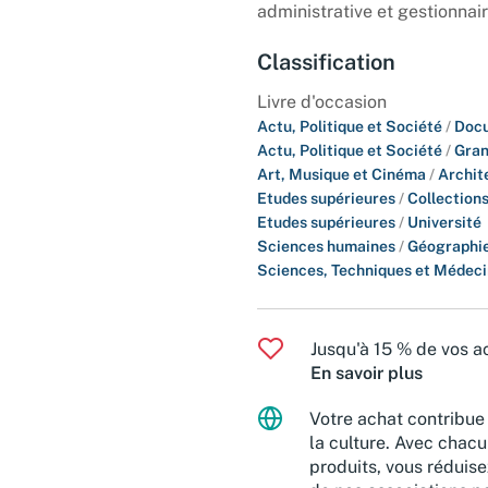
administrative et gestionnair
Classification
Livre d'occasion
Actu, Politique et Société
/
Docu
Actu, Politique et Société
/
Gran
Art, Musique et Cinéma
/
Archit
Etudes supérieures
/
Collections
Etudes supérieures
/
Université
Sciences humaines
/
Géographie
Sciences, Techniques et Médec
Jusqu'à 15 % de vos ac
En savoir plus
Votre achat contribue 
la culture. Avec chacu
produits, vous réduise