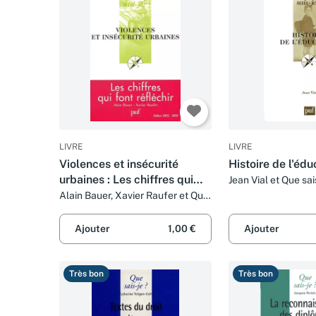
LIVRE
LIVRE
Violences et insécurité
Histoire de l'édu
urbaines : Les chiffres qui
Jean Vial et Que sai
font réfléchir
Alain Bauer, Xavier Raufer et Que
sais-je?
Ajouter
1,00 €
Ajouter
Très bon
Très bon