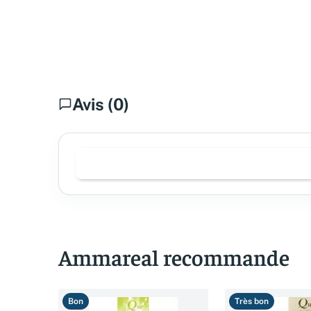
Avis (0)
Ammareal recommande
Bon
Très bon