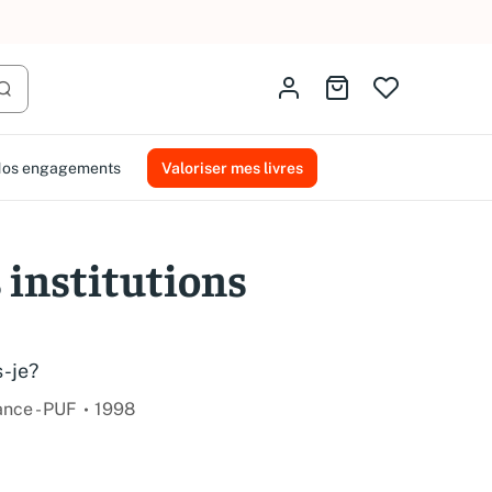
AMMAREAL.
Identifiez-vous
Aller au panier
Lancer la recherche
os engagements
Valoriser mes livres
 institutions
s-je?
ance - PUF
1998