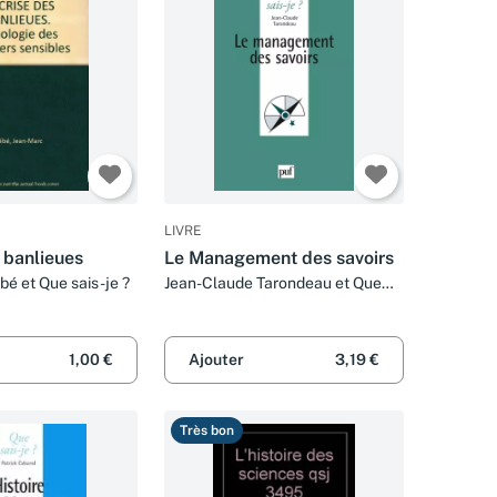
LIVRE
 banlieues
Le Management des savoirs
é et Que sais-je ?
Jean-Claude Tarondeau et Que
sais-je?
1,00 €
Ajouter
3,19 €
Très bon