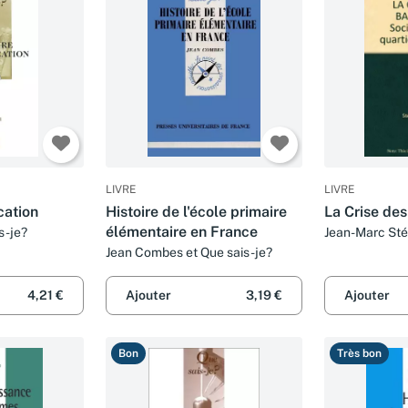
LIVRE
LIVRE
cation
Histoire de l'école primaire
La Crise des
élémentaire en France
s-je?
Jean-Marc Stéb
Jean Combes et Que sais-je?
4,21 €
Ajouter
3,19 €
Ajouter
Bon
Très bon