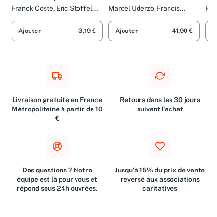
l'Aeronautique Tome 2
Tome 4 : Charles
Tom
Lindbergh
Ad
Franck Coste, Eric Stoffel,
Marcel Uderzo, Francis
Fra
Marcel Uderzo, Frédéric
Bergèse, Max Bayo et Diego
Ren
Allali et Bruno Pradelle
Parada Lopez
Ajouter
3,19 €
Ajouter
41,90 €
A
Livraison gratuite en France
Retours dans les 30 jours
Métropolitaine à partir de 10
suivant l'achat
€
Des questions ? Notre
Jusqu'à 15% du prix de vente
équipe est là pour vous et
reversé aux associations
répond sous 24h ouvrées.
caritatives