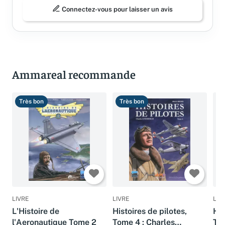
Connectez-vous pour laisser un avis
Ammareal recommande
Très bon
Très bon
T
LIVRE
LIVRE
LIV
L'Histoire de
Histoires de pilotes,
His