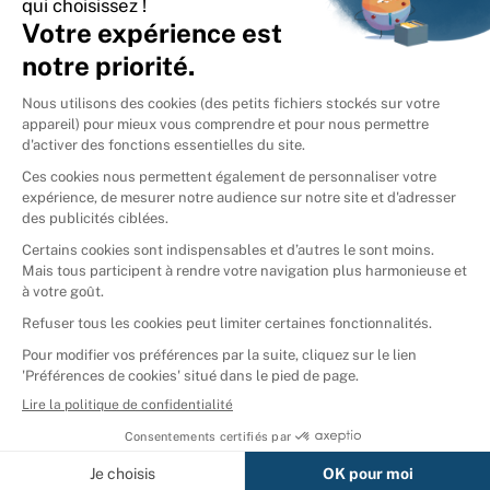
International
🇪🇸
Espagne
🇩🇪
Allemagne
🇮🇹
Italie
Donner vos livres
Ammareal © 2026
Afficher tous les résultats