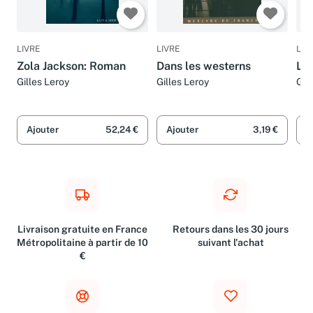
LIVRE
LIVRE
LIV
Zola Jackson: Roman
Dans les westerns
Les
Gilles Leroy
Gilles Leroy
Gil
Ajouter
52,24 €
Ajouter
3,19 €
A
Livraison gratuite en France
Retours dans les 30 jours
Métropolitaine à partir de 10
suivant l'achat
€