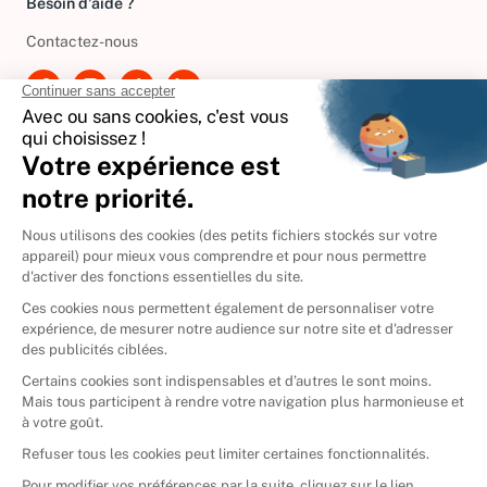
Besoin d'aide ?
Contactez-nous
International
🇪🇸
Espagne
🇩🇪
Allemagne
🇮🇹
Italie
Donner vos livres