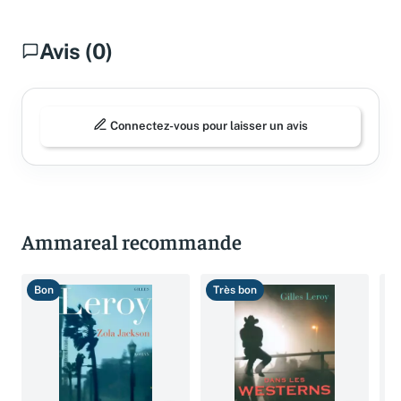
Avis (0)
Connectez-vous pour laisser un avis
Ammareal recommande
Bon
Très bon
T