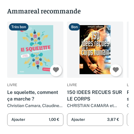
Ammareal recommande
Très bon
Bon
T
LIVRE
LIVRE
LIV
Le squelette, comment
150 IDEES RECUES SUR
Pou
ça marche ?
LE CORPS
sou
Christian Camara, Claudine
CHRISTIAN CAMARA et
Chr
Gaston et Victoria Denys
CLAUDINE GASTON
Gas
Lal
Ajouter
1,00 €
Ajouter
3,87 €
A