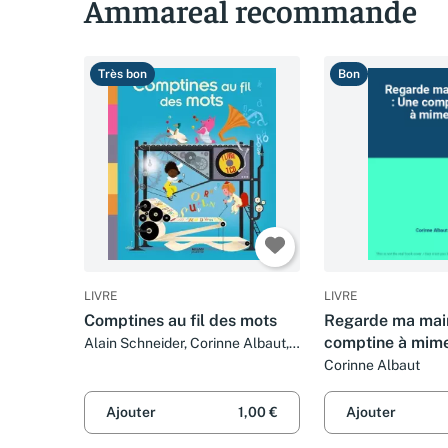
Ammareal recommande
Très bon
Bon
LIVRE
LIVRE
Comptines au fil des mots
Regarde ma main
comptine à mim
Alain Schneider, Corinne Albaut,
Anouk Ricard, Hélène Convert et
Corinne Albaut
Julie Mercier
Ajouter
1,00 €
Ajouter