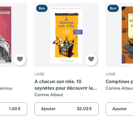
Bon
Bon
LIVRE
LIVRE
A chacun son rôle. 10
Comptines 
saynètes pour découvrir le
Barroux
Corinne Albau
théâtre
Corinne Albaut
1,00 €
Ajouter
32,03 €
Ajouter