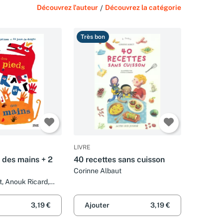
Découvrez l'auteur
/
Découvrez la catégorie
Très bon
LIVRE
 des mains + 2
40 recettes sans cuisson
Corinne Albaut
t, Anouk Ricard,
Blanca Gomez, Elisa
uters, Julie
3,19 €
Ajouter
3,19 €
rent Moreau et
ia