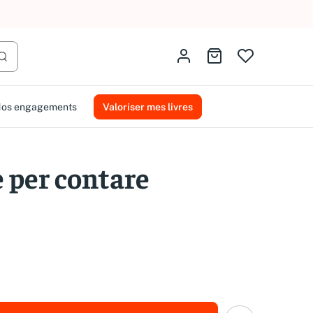
AMMAREAL.
Identifiez-vous
Aller au panier
Lancer la recherche
os engagements
Valoriser mes livres
e per contare