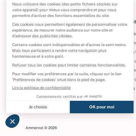
À propos
Informat
Politique de retour
Informatio
Reprendre vos livres
Condition
Qui sommes-nous ?
Mentions 
Foire aux questions
Politique 
Nos engagements
Condition
CD d'occasion
Politique
DVD d'occasion
Gérer vos
Livres d’occasion
Ammareal © 2026