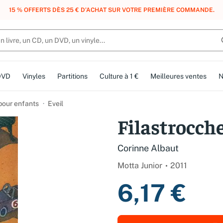
, DES POINTS, DES RÉCOMPENSES :
REJOIGNEZ GRATUITEMENT LE CLUB 
DVD
Vinyles
Partitions
Culture à 1 €
Meilleures ventes
N
 pour enfants
Eveil
Filastrocch
Corinne Albaut
Motta Junior
2011
6,17 €