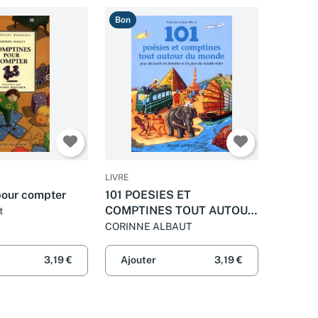
Bon
LIVRE
pour compter
101 POESIES ET
COMPTINES TOUT AUTOUR
t
DU MONDE POUR
CORINNE ALBAUT
DECOUVRIR LES HOMMES
ET LES PAYS DU MONDE.
3,19 €
Ajouter
3,19 €
Pour découvrir les hommes
et les pays du monde