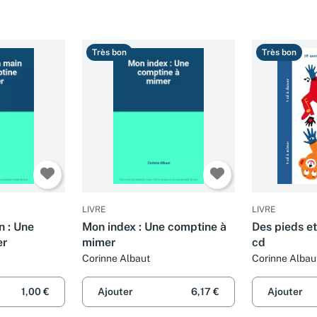
Très bon
Très bon
LIVRE
LIVRE
 : Une
Mon index : Une comptine à
Des pieds et
er
mimer
cd
Corinne Albaut
Corinne Albau
Aurore Petit, 
Gehin, Julia Wa
1,00 €
Ajouter
6,17 €
Ajouter
Colombet, Lau
Paloma Valdiv