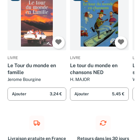
Bon
Bon
T
LIVRE
LIVRE
LIV
Le Tour du monde en
Le tour du monde en
Le
famille
chansons NED
sa
Jerome Bourgine
H. MAJOR
Wil
Big
Ajouter
3,24 €
Ajouter
5,45 €
A