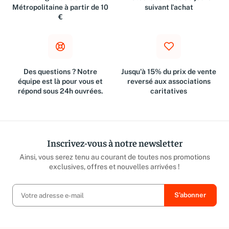
Livraison gratuite en France
Retours dans les 30 jours
Métropolitaine à partir de 10
suivant l'achat
€
Des questions ? Notre
Jusqu'à 15% du prix de vente
équipe est là pour vous et
reversé aux associations
répond sous 24h ouvrées.
caritatives
Inscrivez-vous à notre newsletter
Ainsi, vous serez tenu au courant de toutes nos promotions
exclusives, offres et nouvelles arrivées !