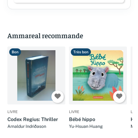
Ammareal recommande
Bon
Très bon
T
LIVRE
LIVRE
LIV
Codex Regius: Thriller
Bébé hippo
Hyp
Arnaldur Indriðason
Yu-Hsuan Huang
MOR