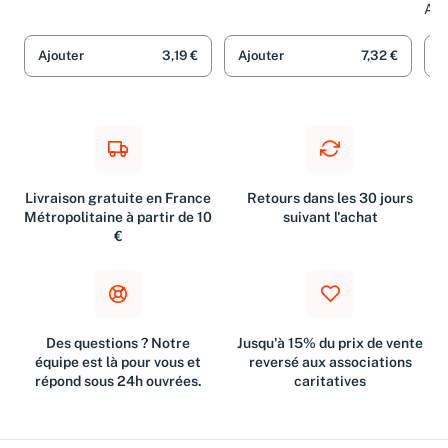
an
Arn
Ajouter
3,19 €
Ajouter
7,32 €
A
Livraison gratuite en France
Retours dans les 30 jours
Métropolitaine à partir de 10
suivant l'achat
€
Des questions ? Notre
Jusqu'à 15% du prix de vente
équipe est là pour vous et
reversé aux associations
répond sous 24h ouvrées.
caritatives