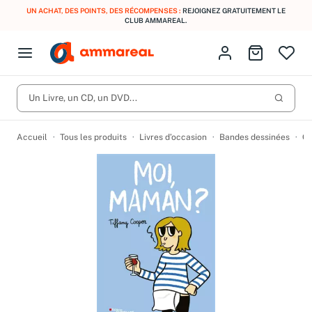
UN ACHAT, DES POINTS, DES RÉCOMPENSES :
REJOIGNEZ GRATUITEMENT LE
CLUB AMMAREAL.
Fermer le menu
Identifiez-vous
Aller au p
Open menu
Livres d’occasion
Lancer 
CD d'occasion
Un Livre, un CD, un DVD...
Produits
Catégories
DVD d'occasion
Accueil
Tous les produits
Livres d’occasion
Bandes dessinées
Co
Vinyles d'occasion
Partitions
Culture à 1 €
Vous n'avez pas trouvé l'article que vous cherchiez ?
Activez les notifications dans votre compte pour être alerté dès
Meilleures ventes
qu'il est en stock.
Nos engagements
Créer une alerte