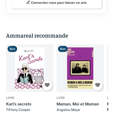
Connectez-vous pour laisser un avis
Ammareal recommande
Bon
Bon
T
LIVRE
LIVRE
LIV
Karl's secrets
Maman, Moi et Maman
MO
MA
Tiffany Cooper
Angelou Maya