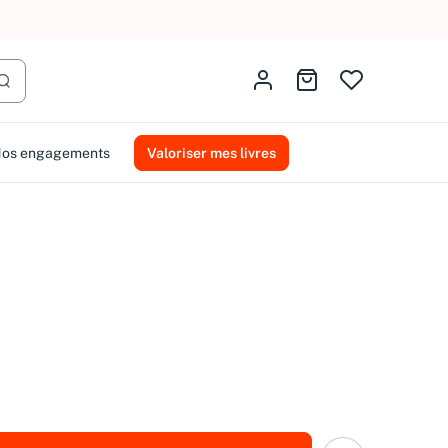
AMMAREAL.
Identifiez-vous
Aller au panier
Lancer la recherche
os engagements
Valoriser mes livres