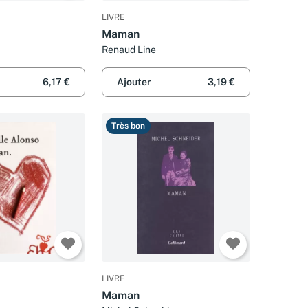
LIVRE
Maman
Renaud Line
6,17 €
Ajouter
3,19 €
Très bon
LIVRE
Maman