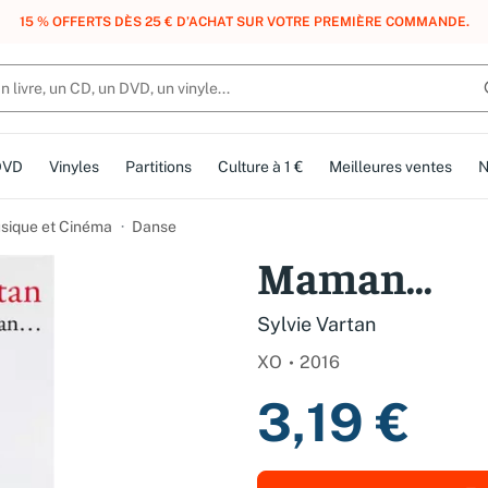
, DES POINTS, DES RÉCOMPENSES :
REJOIGNEZ GRATUITEMENT LE CLUB 
DVD
Vinyles
Partitions
Culture à 1 €
Meilleures ventes
N
usique et Cinéma
Danse
Maman...
Sylvie Vartan
XO
2016
3,19 €