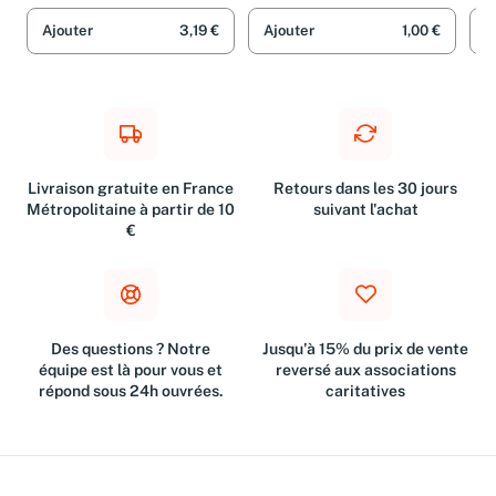
Ajouter
3,19 €
Ajouter
1,00 €
A
Livraison gratuite en France
Retours dans les 30 jours
Métropolitaine à partir de 10
suivant l'achat
€
Des questions ? Notre
Jusqu'à 15% du prix de vente
équipe est là pour vous et
reversé aux associations
répond sous 24h ouvrées.
caritatives