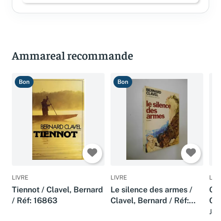
Ammareal recommande
Bon
Bon
B
LIVRE
LIVRE
LIV
Tiennot / Clavel, Bernard
Le silence des armes /
Où 
/ Réf: 16863
Clavel, Bernard / Réf:
Cha
26586
Ré
Jea