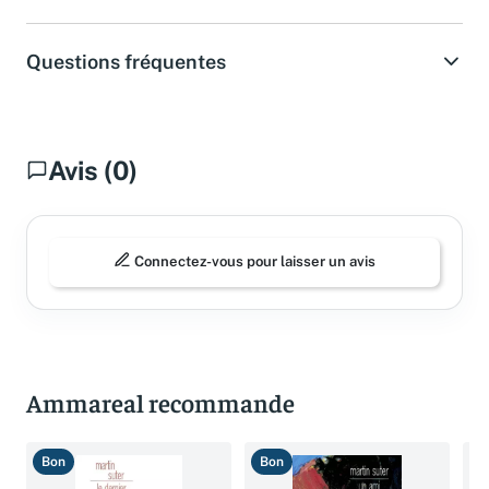
Questions fréquentes
Avis (0)
Connectez-vous pour laisser un avis
Ammareal recommande
Bon
Bon
T