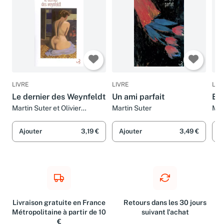
LIVRE
LIVRE
LIV
Le dernier des Weynfeldt
Un ami parfait
EL
Martin Suter et Olivier
Martin Suter
Mar
Mannoni
Ajouter
3,19 €
Ajouter
3,49 €
A
Livraison gratuite en France
Retours dans les 30 jours
Métropolitaine à partir de 10
suivant l'achat