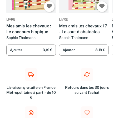
LIVRE
LIVRE
LIV
Mes amis les chevaux :
Mes amis les chevaux 17
Me
Le concours hippique
- Le saut d'obstacles
Vol
d'
Sophie Thalmann
Sophie Thalmann
Sop
Go
Ajouter
3,19 €
Ajouter
3,19 €
A
Livraison gratuite en France
Retours dans les 30 jours
Métropolitaine à partir de 10
suivant l'achat
€