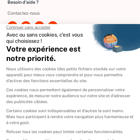
Besoin d'aide ?
Contactez-nous
International
🇪🇸
Espagne
🇩🇪
Allemagne
🇮🇹
Italie
Donner vos livres