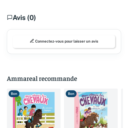
Avis (0)
Connectez-vous pour laisser un avis
Ammareal recommande
Bon
Bon
T