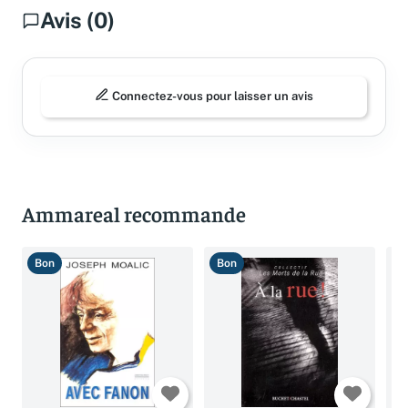
Avis (0)
Connectez-vous pour laisser un avis
Ammareal recommande
Bon
Bon
T