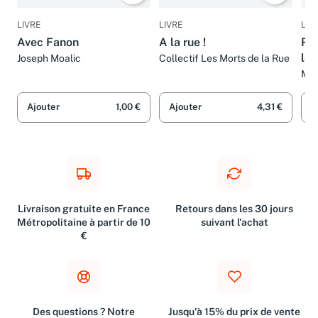
LIVRE
LIVRE
LIV
Avec Fanon
A la rue !
Ret
leç
Joseph Moalic
Collectif Les Morts de la Rue
Mas
Ors
Ajouter
1,00 €
Ajouter
4,31 €
A
Livraison gratuite en France
Retours dans les 30 jours
Métropolitaine à partir de 10
suivant l'achat
€