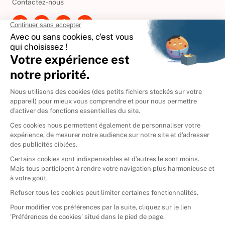
Contactez-nous
International
🇪🇸
Espagne
🇩🇪
Allemagne
🇮🇹
Italie
Donner vos livres