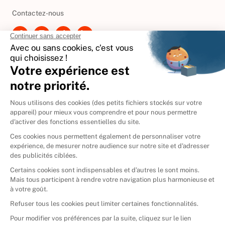
Contactez-nous
International
🇪🇸
Espagne
🇩🇪
Allemagne
🇮🇹
Italie
Donner vos livres