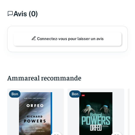
Avis (0)
Connectez-vous pour laisser un avis
Ammareal recommande
Bon
Bon
T