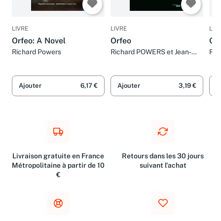
LIVRE
LIVRE
LIV
Orfeo: A Novel
Orfeo
Or
Richard Powers
Richard POWERS et Jean-
Ric
Yves PELLEGRIN
Ajouter
6,17 €
Ajouter
3,19 €
A
Livraison gratuite en France
Retours dans les 30 jours
Métropolitaine à partir de 10
suivant l'achat
€