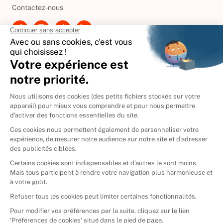
Contactez-nous
International
🇪🇸
Espagne
🇩🇪
Allemagne
🇮🇹
Italie
Donner vos livres