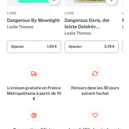
LIVRE
LIVRE
LIV
Dangerous By Moonlight
Dangerous Davis, der
Ke
letzte Detektiv
Leslie Thomas
Les
(DUMONT's Kriminal-
Leslie Thomas
Bibliothek)
Ajouter
1,00 €
Ajouter
3,19 €
A
Livraison gratuite en France
Retours dans les 30 jours
Métropolitaine à partir de 10
suivant l'achat
€