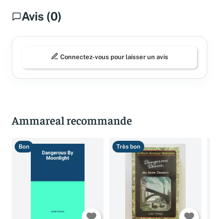
Avis (0)
Connectez-vous pour laisser un avis
Ammareal recommande
Bon
Très bon
B