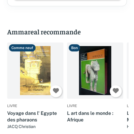
Ammareal recommande
Comme neuf
Bon
T
LIVRE
LIVRE
LIV
Voyage dans l' Egypte
L art dans le monde :
L 
des pharaons
Afrique
MO
JACQ Christian
HA