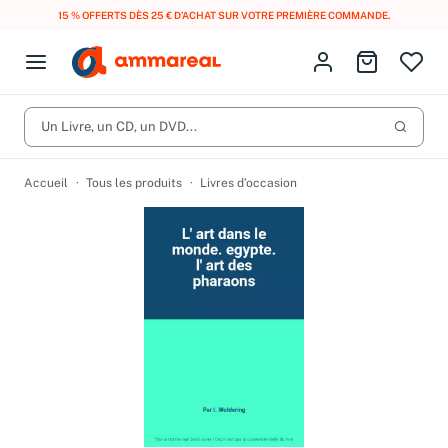
15 % OFFERTS DÈS 25 € D’ACHAT SUR VOTRE PREMIÈRE COMMANDE.
Fermer le menu
Identifiez-vous
Aller au p
Open menu
Livres d’occasion
Lancer 
Un Livre, un CD, un DVD...
CD d'occasion
Produits
Catégories
DVD d'occasion
Accueil
Tous les produits
Livres d’occasion
Vinyles d'occasion
Partitions
Culture à 1 €
Vous n'avez pas trouvé l'article que vous cherchiez ?
Activez les notifications dans votre compte pour être alerté dès
Meilleures ventes
qu'il est en stock.
Nos engagements
Créer une alerte