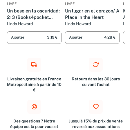
LIVRE
LIVRE
LIV
Un beso en la oscuridad:
Un lugar en el corazon/ A
Ma
213 (Books4pocket
Place in the Heart
An
romántica)
Linda Howard
Linda Howard
Lin
Ajouter
3,19 €
Ajouter
4,28 €
A
Livraison gratuite en France
Retours dans les 30 jours
Métropolitaine à partir de 10
suivant l'achat
€
Des questions ? Notre
Jusqu'à 15% du prix de vente
équipe est là pour vous et
reversé aux associations