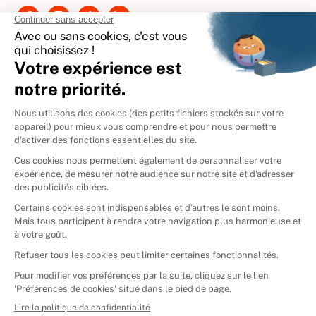
International
🇪🇸
Espagne
🇩🇪
Allemagne
🇮🇹
Italie
Donner vos livres