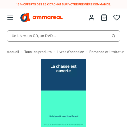
15 % OFFERTS DÈS 25 € D’ACHAT SUR VOTRE PREMIÈRE COMMANDE.
Fermer le menu
Identifiez-vous
Aller au p
Open menu
Livres d’occasion
Lancer 
Un Livre, un CD, un DVD...
CD d'occasion
Produits
Catégories
DVD d'occasion
Accueil
Tous les produits
Livres d’occasion
Romance et littérature
Vinyles d'occasion
Partitions
Culture à 1 €
Vous n'avez pas trouvé l'article que vous cherchiez ?
Activez les notifications dans votre compte pour être alerté dès
Meilleures ventes
qu'il est en stock.
Nos engagements
Créer une alerte