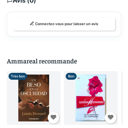
Avis (0)
Connectez-vous pour laisser un avis
Ammareal recommande
Très bon
Bon
T