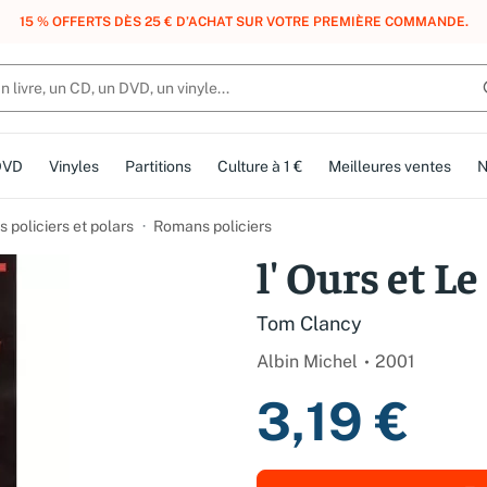
, DES POINTS, DES RÉCOMPENSES :
REJOIGNEZ GRATUITEMENT LE CLUB 
DVD
Vinyles
Partitions
Culture à 1 €
Meilleures ventes
N
 policiers et polars
Romans policiers
l' Ours et Le
Tom Clancy
Albin Michel
2001
3,19 €