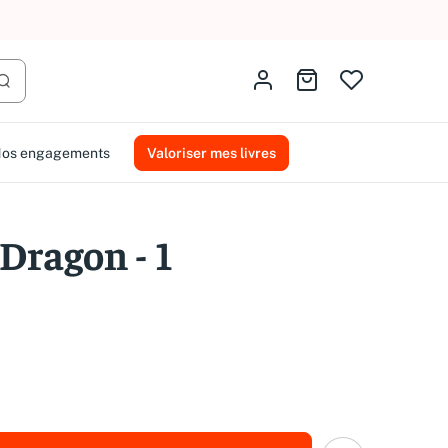
AMMAREAL.
Identifiez-vous
Aller au panier
Lancer la recherche
os engagements
Valoriser mes livres
 Dragon - 1