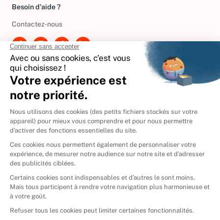
Besoin d'aide ?
Contactez-nous
International
🇪🇸
Espagne
🇩🇪
Allemagne
🇮🇹
Italie
Donner vos livres