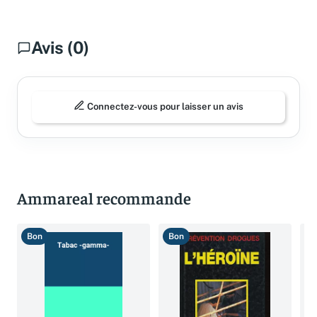
Avis (0)
Connectez-vous pour laisser un avis
Ammareal recommande
Bon
Bon
T