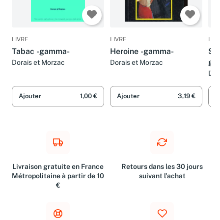
LIVRE
LIVRE
LIV
Tabac -gamma-
Heroine -gamma-
Sub
ga
Dorais et Morzac
Dorais et Morzac
Dor
Ajouter
1,00 €
Ajouter
3,19 €
A
Livraison gratuite en France
Retours dans les 30 jours
Métropolitaine à partir de 10
suivant l'achat
€