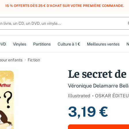
, DES POINTS, DES RÉCOMPENSES :
REJOIGNEZ GRATUITEMENT LE CLUB 
DVD
Vinyles
Partitions
Culture à 1 €
Meilleures ventes
N
 pour enfants
Fiction
Le secret d
Véronique Delamarre Bel
Illustrated
OSKAR ÉDITE
3,19 €