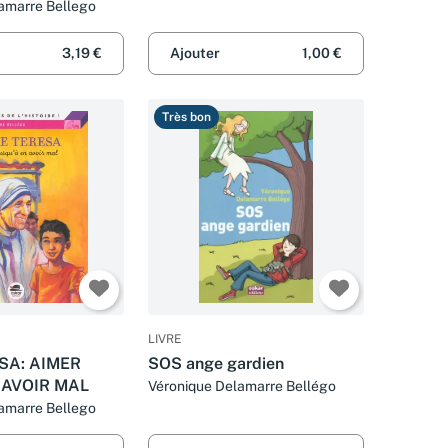
amarre Bellego
3,19 €
Ajouter
1,00 €
Très bon
LIVRE
SA: AIMER
SOS ange gardien
 AVOIR MAL
Véronique Delamarre Bellégo
amarre Bellego