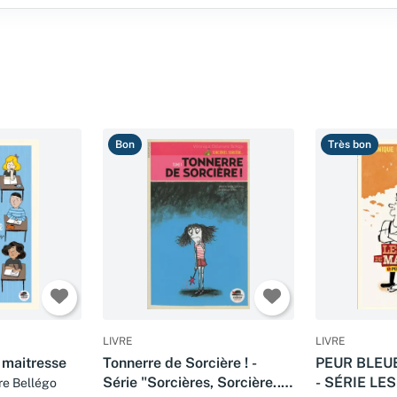
Bon
Très bon
LIVRE
LIVRE
 maitresse
Tonnerre de Sorcière ! -
PEUR BLEU
Série "Sorcières, Sorcière..."
- SÉRIE LE
re Bellégo