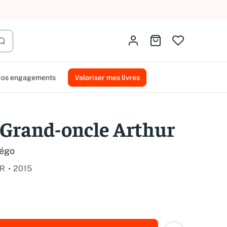
AMMAREAL.
Identifiez-vous
Aller au panier
Lancer la recherche
os engagements
Valoriser mes livres
e Grand-oncle Arthur
légo
UR
2015