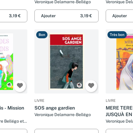
T.1
MARSEILLE
Veronique Delamarre-Bellégo
Veronique Del
3,19 €
Ajouter
3,19 €
Ajouter
Bon
Très bon
LIVRE
LIVRE
is - Mission
SOS ange gardien
MERE TERE
JUSQUÀ EN
Veronique Delamarre-Bellégo
e Bellégo et
Veronique Del