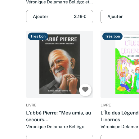
Véronique Delamarre Bellégo et
Pierre Beaucousin
Ajouter
3,19 €
Ajouter
Très bon
Très bon
LIVRE
LIVRE
L'abbé Pierre: "Mes amis, au
L'Île des Légend
secours..."
Licornes
Véronique Delamarre Bellégo
Véronique Delamarr
Pascale Perrier