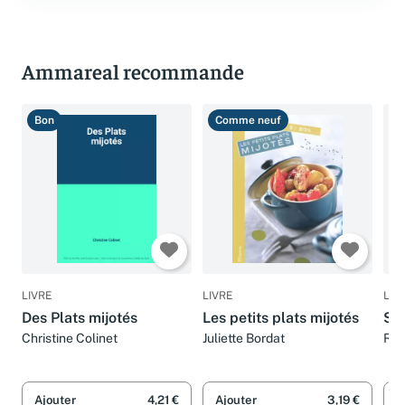
Ammareal recommande
Bon
Comme neuf
T
LIVRE
LIVRE
LIV
Des Plats mijotés
Les petits plats mijotés
Sou
Christine Colinet
Juliette Bordat
Rea
Mar
Can
Dar
Ajouter
4,21 €
Ajouter
3,19 €
A