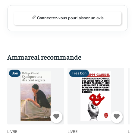
Connectez-vous pour laisser un avis
Ammareal recommande
Bon
Très bon
T
LIVRE
LIVRE
LIV