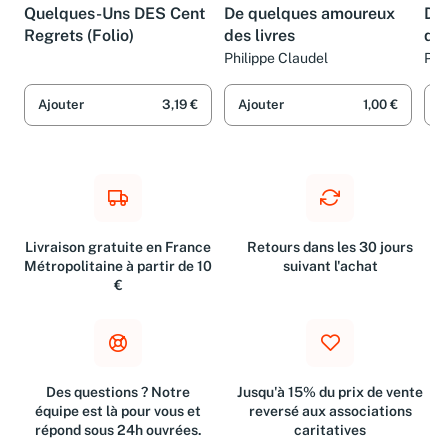
Quelques-Uns DES Cent
De quelques amoureux
De
Regrets (Folio)
des livres
des
Philippe Claudel
Phi
Ajouter
3,19 €
Ajouter
1,00 €
A
Livraison gratuite en France
Retours dans les 30 jours
Métropolitaine à partir de 10
suivant l'achat
€
Des questions ? Notre
Jusqu'à 15% du prix de vente
équipe est là pour vous et
reversé aux associations
répond sous 24h ouvrées.
caritatives