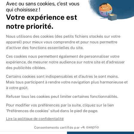
International
🇪🇸
Espagne
🇩🇪
Allemagne
🇮🇹
Italie
Donner vos livres
Ammareal © 2026