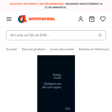
UN ACHAT, DES POINTS, DES RÉCOMPENSES :
REJOIGNEZ GRATUITEMENT LE
CLUB AMMAREAL.
Fermer le menu
Identifiez-vous
Aller au p
Open menu
Livres d’occasion
Lancer 
CD d'occasion
Un Livre, un CD, un DVD...
Produits
Catégories
DVD d'occasion
Accueil
Tous les produits
Livres d’occasion
Romans et littérature
Vinyles d'occasion
Partitions
Culture à 1 €
Vous n'avez pas trouvé l'article que vous cherchiez ?
Activez les notifications dans votre compte pour être alerté dès
Meilleures ventes
qu'il est en stock.
Nos engagements
Créer une alerte