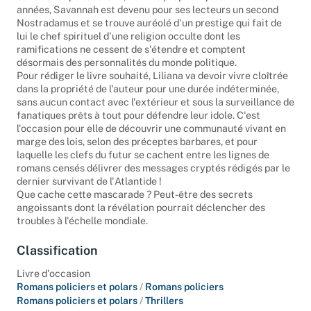
considérés par ses fans, comme prophétiques. Au fil des
années, Savannah est devenu pour ses lecteurs un second
Nostradamus et se trouve auréolé d'un prestige qui fait de
lui le chef spirituel d'une religion occulte dont les
ramifications ne cessent de s'étendre et comptent
désormais des personnalités du monde politique.
Pour rédiger le livre souhaité, Liliana va devoir vivre cloîtrée
dans la propriété de l'auteur pour une durée indéterminée,
sans aucun contact avec l'extérieur et sous la surveillance de
fanatiques prêts à tout pour défendre leur idole. C'est
l'occasion pour elle de découvrir une communauté vivant en
marge des lois, selon des préceptes barbares, et pour
laquelle les clefs du futur se cachent entre les lignes de
romans censés délivrer des messages cryptés rédigés par le
dernier survivant de l'Atlantide !
Que cache cette mascarade ? Peut-être des secrets
angoissants dont la révélation pourrait déclencher des
troubles à l'échelle mondiale.
Classification
Livre d'occasion
Romans policiers et polars
/
Romans policiers
Romans policiers et polars
/
Thrillers