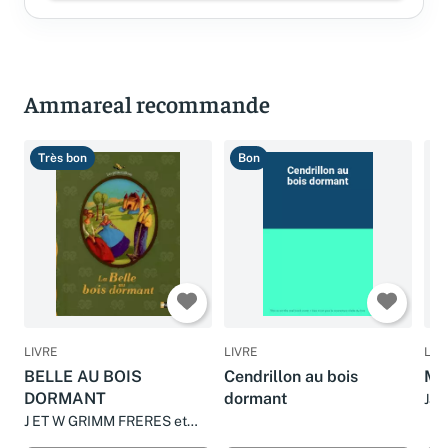
Ammareal recommande
Très bon
Bon
B
LIVRE
LIVRE
LIV
BELLE AU BOIS
Cendrillon au bois
Ma
DORMANT
dormant
Jac
Sha
J ET W GRIMM FRERES et
Bar
NATHALIE NOVI