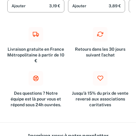
Ajouter
3,19 €
Ajouter
3,89 €
A
Livraison gratuite en France
Retours dans les 30 jours
Métropolitaine à partir de 10
suivant l'achat
€
Des questions ? Notre
Jusqu'à 15% du prix de vente
équipe est là pour vous et
reversé aux associations
répond sous 24h ouvrées.
caritatives
Inscrivez-vous à notre newsletter