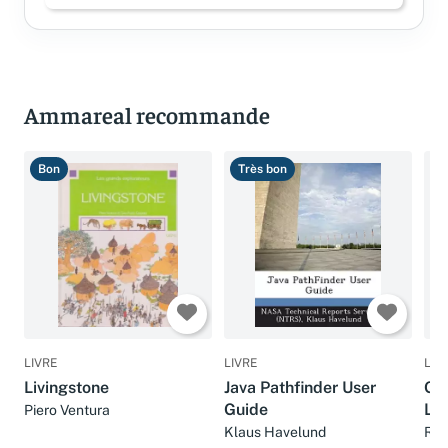
Ammareal recommande
Bon
Très bon
B
LIVRE
LIVRE
LIV
Livingstone
Java Pathfinder User
Ga
Guide
Liv
Piero Ventura
Klaus Havelund
Ric