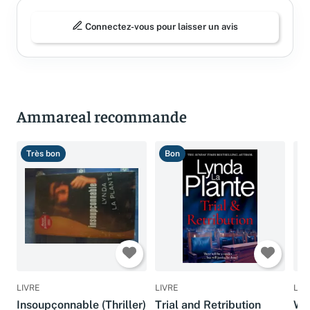
Connectez-vous pour laisser un avis
Ammareal recommande
Très bon
Bon
T
LIVRE
LIVRE
LIV
Insoupçonnable (Thriller)
Trial and Retribution
Wid