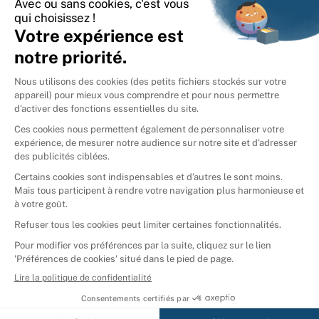
International
🇪🇸
Espagne
🇩🇪
Allemagne
🇮🇹
Italie
Donner vos livres
Ammareal © 2026