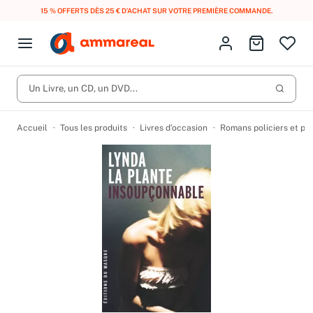
15 % OFFERTS DÈS 25 € D’ACHAT SUR VOTRE PREMIÈRE COMMANDE.
Fermer le menu
Identifiez-vous
Aller au p
Open menu
Livres d’occasion
Lancer 
Un Livre, un CD, un DVD...
CD d'occasion
Produits
Catégories
DVD d'occasion
Accueil
Tous les produits
Livres d’occasion
Romans policiers et po
Vinyles d'occasion
Partitions
Culture à 1 €
Vous n'avez pas trouvé l'article que vous cherchiez ?
Activez les notifications dans votre compte pour être alerté dès
Meilleures ventes
qu'il est en stock.
Nos engagements
Créer une alerte