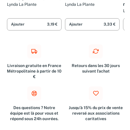
maj
Lynda La Plante
Lynda La Plante
Lyn
Ajouter
3,19 €
Ajouter
3,33 €
A
Livraison gratuite en France
Retours dans les 30 jours
Métropolitaine à partir de 10
suivant l'achat
€
Des questions ? Notre
Jusqu'à 15% du prix de vente
équipe est là pour vous et
reversé aux associations
répond sous 24h ouvrées.
caritatives