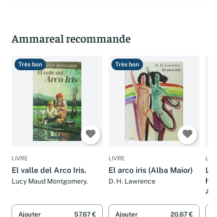
Ammareal recommande
Très bon
Très bon
B
LIVRE
LIVRE
LIV
El valle del Arco Iris.
El arco iris (Alba Maior)
La
hig
Lucy Maud Montgomery.
D. H. Lawrence
Arl