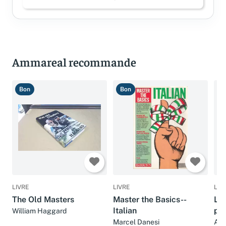
Connectez-vous pour laisser un avis
Ammareal recommande
Bon
Bon
T
LIVRE
LIVRE
LIV
The Old Masters
Master the Basics--
La 
Italian
pu
William Haggard