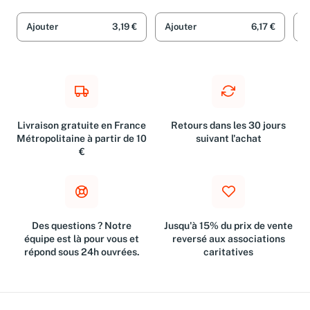
(1
Marcel Danesi
Ann
Leg
Ajouter
3,19 €
Ajouter
6,17 €
A
Livraison gratuite en France
Retours dans les 30 jours
Métropolitaine à partir de 10
suivant l'achat
€
Des questions ? Notre
Jusqu'à 15% du prix de vente
équipe est là pour vous et
reversé aux associations
répond sous 24h ouvrées.
caritatives