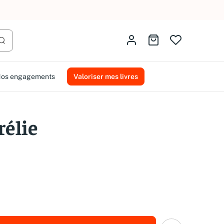
AMMAREAL.
Identifiez-vous
Aller au panier
Lancer la recherche
os engagements
Valoriser mes livres
rélie