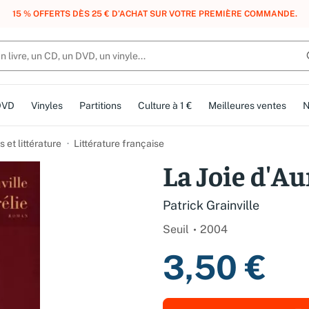
, DES POINTS, DES RÉCOMPENSES :
REJOIGNEZ GRATUITEMENT LE CLUB 
DVD
Vinyles
Partitions
Culture à 1 €
Meilleures ventes
N
et littérature
Littérature française
La Joie d'Au
Patrick Grainville
Seuil
2004
3,50 €