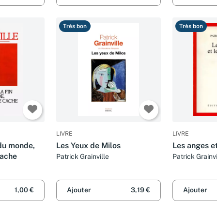
Très bon
Très bon
LIVRE
LIVRE
 du monde,
Les Yeux de Milos
Les anges et
ache
Patrick Grainville
Patrick Grainvi
1,00 €
Ajouter
3,19 €
Ajouter