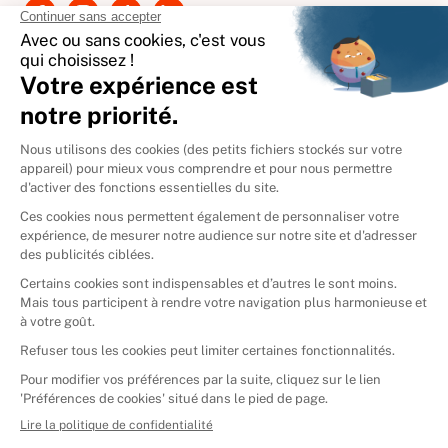
International
🇪🇸
Espagne
🇩🇪
Allemagne
🇮🇹
Italie
Donner vos livres