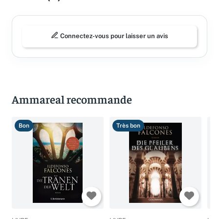
Avis (0)
Connectez-vous pour laisser un avis
Ammareal recommande
Bon
Très bon
B