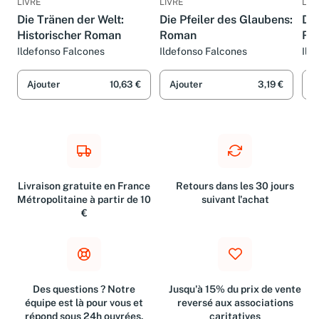
LIVRE
LIVRE
LIV
Die Tränen der Welt:
Die Pfeiler des Glaubens:
Die
Historischer Roman
Roman
Ro
Ildefonso Falcones
Ildefonso Falcones
Ild
Ajouter
10,63 €
Ajouter
3,19 €
A
Livraison gratuite en France
Retours dans les 30 jours
Métropolitaine à partir de 10
suivant l'achat
€
Des questions ? Notre
Jusqu'à 15% du prix de vente
équipe est là pour vous et
reversé aux associations