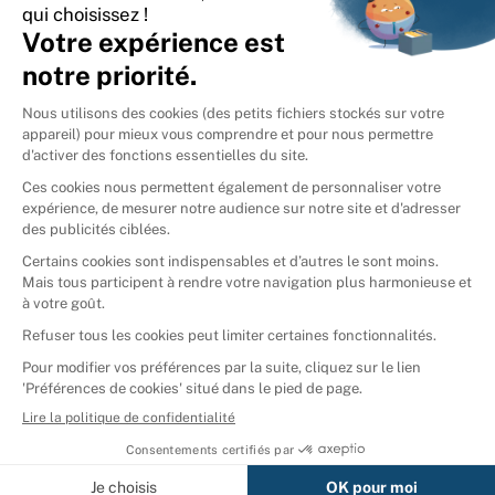
International
🇪🇸
Espagne
🇩🇪
Allemagne
🇮🇹
Italie
Donner vos livres
Ammareal © 2026
Afficher tous les résultats