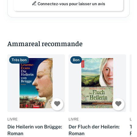
Connectez-vous pour laisser un avis
Ammareal recommande
Très bon
Bon
B
LIVRE
LIVRE
LIV
Die Heilerin von Brügge:
Der Fluch der Heilerin:
Tr
Roman
Roman
Ro