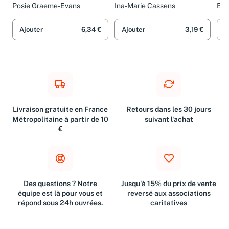
Posie Graeme-Evans
Ina-Marie Cassens
Bar
Ajouter
6,34 €
Ajouter
3,19 €
A
Livraison gratuite en France
Retours dans les 30 jours
Métropolitaine à partir de 10
suivant l'achat
€
Des questions ? Notre
Jusqu'à 15% du prix de vente
équipe est là pour vous et
reversé aux associations
répond sous 24h ouvrées.
caritatives