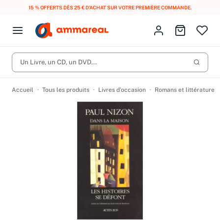
15 % OFFERTS DÈS 25 € D’ACHAT SUR VOTRE PREMIÈRE COMMANDE.
Fermer le menu
Identifiez-vous
Aller au p
Open menu
Livres d’occasion
Lancer 
Un Livre, un CD, un DVD...
CD d'occasion
Produits
Catégories
DVD d'occasion
Accueil
Tous les produits
Livres d’occasion
Romans et littérature
Vinyles d'occasion
Partitions
Culture à 1 €
Vous n'avez pas trouvé l'article que vous cherchiez ?
Activez les notifications dans votre compte pour être alerté dès
Meilleures ventes
qu'il est en stock.
Nos engagements
Créer une alerte