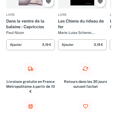
LIVRE
LIVRE
LIV
Dans le ventre de la
Les Chiens du rideau de
Un
baleine : Capriccios
fer
Pau
Paul Nizon
Marie-Luise Scherer,
Matthieu Dumont et Paul
Nizon
Ajouter
3,19 €
Ajouter
3,19 €
A
Livraison gratuite en France
Retours dans les 30 jours
Métropolitaine à partir de 10
suivant l'achat
€