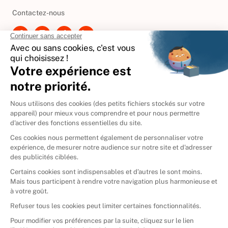
Contactez-nous
International
🇪🇸
Espagne
🇩🇪
Allemagne
🇮🇹
Italie
Donner vos livres