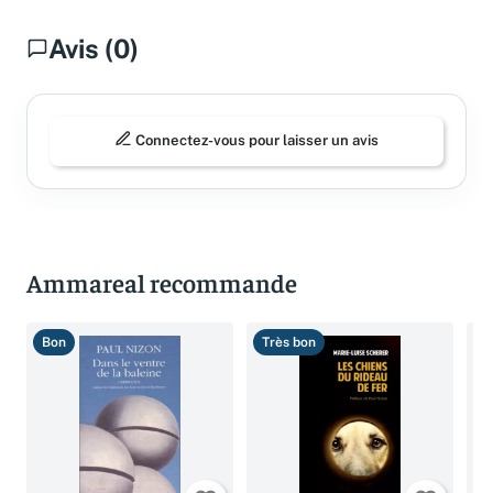
Avis (0)
Connectez-vous pour laisser un avis
Ammareal recommande
Bon
Très bon
B