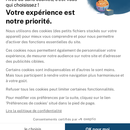
International
🇪🇸
Espagne
🇩🇪
Allemagne
🇮🇹
Italie
Donner vos livres
Ammareal © 2026
Afficher tous les résultats