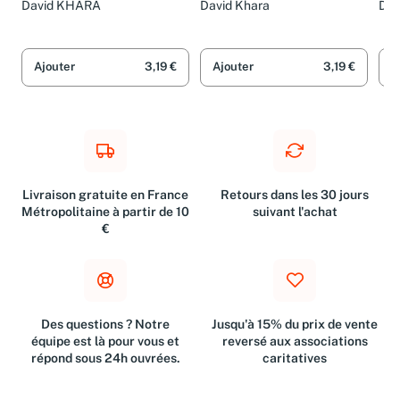
David KHARA
David Khara
Dav
Ajouter
3,19 €
Ajouter
3,19 €
A
Livraison gratuite en France
Retours dans les 30 jours
Métropolitaine à partir de 10
suivant l'achat
€
Des questions ? Notre
Jusqu'à 15% du prix de vente
équipe est là pour vous et
reversé aux associations
répond sous 24h ouvrées.
caritatives