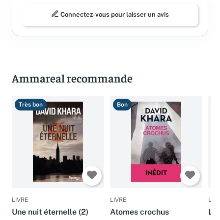
Connectez-vous pour laisser un avis
Ammareal recommande
Très bon
Bon
B
LIVRE
LIVRE
LIV
Une nuit éternelle (2)
Atomes crochus
Les