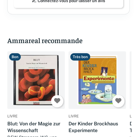
Connectez-vous pour laisser un avis
Ammareal recommande
Bon
Très bon
B
LIVRE
LIVRE
LIV
Blut: Von der Magie zur
Der Kinder Brockhaus
De
Wissenschaft
Experimente
Tie