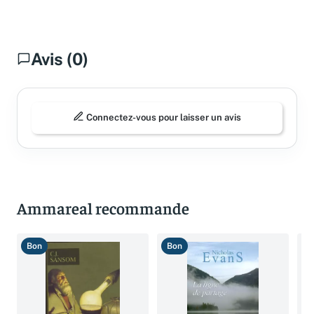
Avis (0)
Connectez-vous pour laisser un avis
Ammareal recommande
Bon
Bon
B