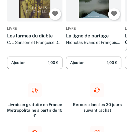
LIVRE
LIVRE
LIV
Les larmes du diable
La ligne de partage
La
Chi
C. J. Sansom et Françoise Du
Nicholas Evans et Françoise
Sorbier
Du Sorbier
Jen
Du 
Ajouter
1,00 €
Ajouter
1,00 €
A
Livraison gratuite en France
Retours dans les 30 jours
Métropolitaine à partir de 10
suivant l'achat
€