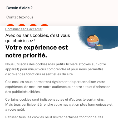
Besoin d'aide ?
Contactez-nous
International
🇪🇸
Espagne
🇩🇪
Allemagne
🇮🇹
Italie
Donner vos livres